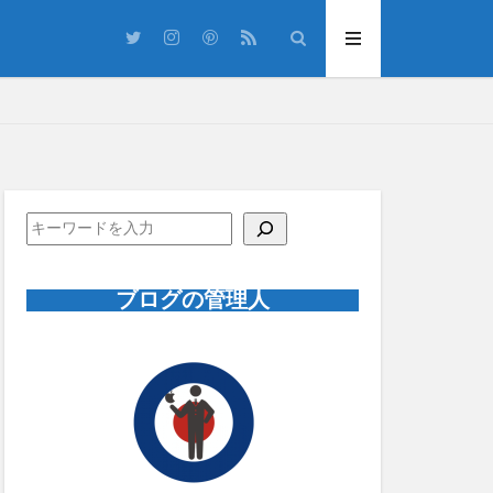
Cmon You Know
5
Morning Glory
ブログの管理人
アラン・ホワイト
サマーソニック
ム
フジロック
・シティ