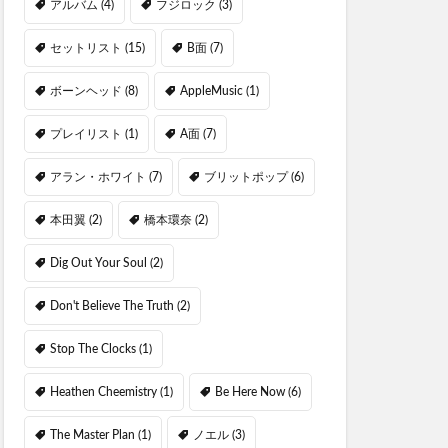
アルバム
(4)
フジロック
(3)
セットリスト
(15)
B面
(7)
ボーンヘッド
(8)
AppleMusic
(1)
プレイリスト
(1)
A面
(7)
アラン・ホワイト
(7)
ブリットポップ
(6)
本田翼
(2)
橋本環奈
(2)
Dig Out Your Soul
(2)
Don't Believe The Truth
(2)
Stop The Clocks
(1)
Heathen Cheemistry
(1)
Be Here Now
(6)
The Master Plan
(1)
ノエル
(3)