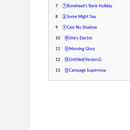
7
⑦Bonehead’s Bank Holiday
8
⑧Some Might Say
9
⑨Cast No Shadow
10
⑩She’s Electric
11
⑪Morning Glory
12
⑫Untitled(Version2)
13
⑬Campage Supernova