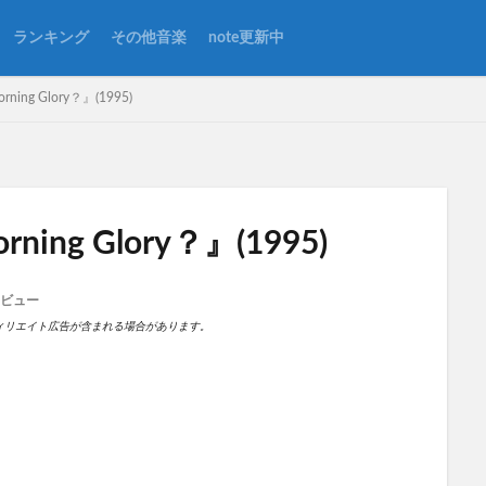
ランキング
その他音楽
note更新中
Morning Glory？』(1995)
rld
AppleMusic
A面
Be Here Now
Better Days
B面
Morning Glory？』(1995)
Dig Out Your Soul
Don't Believe The Truth
Don't Look Back In Anger
c
Heathen Cheemistry
Heathen Chemistry
Live Forever
Live'2
ビュー
some might say
Stop The Clocks
The Master Plan
Whatever
ィリエイト広告が含まれる場合があります。
ルバム曲
アンディ・ベル
カート・コバーン
グラストンベリー
ー
ジョーイ・ワロンカー
スーパーソニック（映画）
セットリスト
ロル
ドキュメンタリー
ネブワース
ノエル
ノエル1stアルバ
プレイリスト
ボーンヘッド
ポール・ウェラー
マンチェスター
レビュー
本田翼
橋本環奈
永野