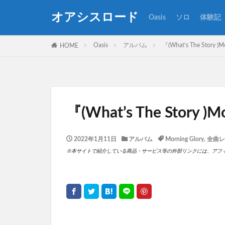
オアシスロード
Oasis
ソロ
体験記
カテゴリー
Oasis
アルバム
『(What’s The Story )
HOME
タグ
All Around The Wo
『(What’s The Story )
Council Skies
Everything's Electri
2022年1月11日
アルバム
Morning Glory
,
全曲レ
She's Electric
※本サイトで紹介している商品・サービス等の外部リンクには、アフ
アルバム
ア
ザック・スターキ
トニー・マッキャ
ブリットポップ
ライブ
全曲