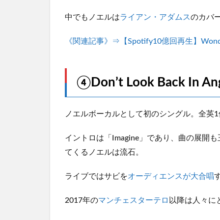
中でもノエルは
ライアン・アダムス
のカバ
《関連記事》⇒【Spotify10億回再生】Wonde
④Don’t Look Back In An
ノエルボーカルとして初のシングル。全英1
イントロは「Imagine」であり、曲の展
てくるノエルは流石。
ライブではサビを
オーディエンスが大合唱
2017年の
マンチェスターテロ
以降は人々に