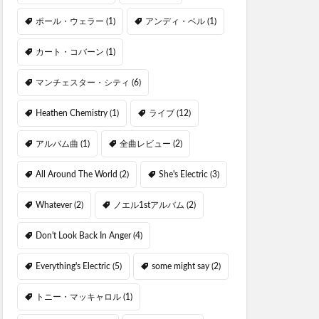
ポール・ウェラー
(1)
アンディ・ベル
(1)
カート・コバーン
(1)
マンチェスター・シティ
(6)
Heathen Chemistry
(1)
ライブ
(12)
アルバム曲
(1)
全曲レビュー
(2)
All Around The World
(2)
She's Electric
(3)
Whatever
(2)
ノエル1stアルバム
(2)
Don't Look Back In Anger
(4)
Everything's Electric
(5)
some might say
(2)
トニー・マッキャロル
(1)