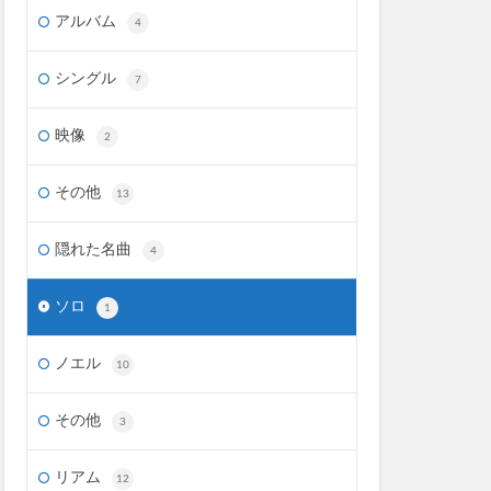
アルバム
4
シングル
7
映像
2
その他
13
隠れた名曲
4
ソロ
1
ノエル
10
その他
3
リアム
12