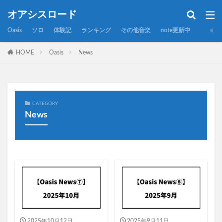
カテゴリー
オアシスロード
Oasis
ソロ
体験記
ランキング
その他音楽
note更新中
HOME
Oasis
News
タグ
All Around The World
AppleMusic
A面
Be Here Now
Better Days
B面
Cmon You Know
Council Skies
Dig Out Your Soul
CATEGORY
Don't Believe The Truth
Don't Look Back In Anger
News
Everything's Electric
Heathen Cheemistry
Heathen Chemistry
Live Forever
Live'25
Morning Glory
She's Electric
some might say
Stop The Clocks
The Master Plan
Whatever
アラン・ホワイト
アルバム
アルバム曲
アンディ・ベル
カート・コバーン
グラストンベリー
サマーソニック
2025年10月12日
2025年9月11日