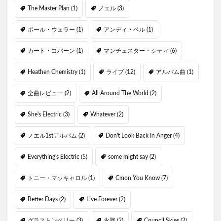
The Master Plan
(1)
ノエル
(3)
ポール・ウェラー
(1)
アンディ・ベル
(1)
カート・コバーン
(1)
マンチェスター・シティ
(6)
Heathen Chemistry
(1)
ライブ
(12)
アルバム曲
(1)
全曲レビュー
(2)
All Around The World
(2)
She's Electric
(3)
Whatever
(2)
ノエル1stアルバム
(2)
Don't Look Back In Anger
(4)
Everything's Electric
(5)
some might say
(2)
トニー・マッキャロル
(1)
Cmon You Know
(7)
Better Days
(2)
Live Forever
(2)
グラストンベリー
(3)
永野
(2)
Council Skies
(2)