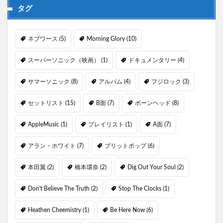
タグ
ネブワース
(5)
Morning Glory
(10)
スーパーソニック（映画）
(1)
ドキュメンタリー
(4)
サマーソニック
(8)
アルバム
(4)
フジロック
(3)
セットリスト
(15)
B面
(7)
ボーンヘッド
(8)
AppleMusic
(1)
プレイリスト
(1)
A面
(7)
アラン・ホワイト
(7)
ブリットポップ
(6)
本田翼
(2)
橋本環奈
(2)
Dig Out Your Soul
(2)
Don't Believe The Truth
(2)
Stop The Clocks
(1)
Heathen Cheemistry
(1)
Be Here Now
(6)