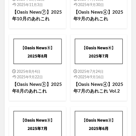
2025年11月3日
2025年9月30日
ザック・スターキー
ジョーイ・ワロンカー
【Oasis News⑦】2025
【Oasis News⑥】2025
スーパーソニック（映画）
セットリスト
年10月のあれこれ
年9月のあれこれ
トニー・マッキャロル
ドキュメンタリー
ネブワース
ノエル
ノエル1stアルバム
フジロック
ブリットポップ
プレイリスト
ボーンヘッド
ポール・ウェラー
マンチェスター・シティ
ライブ
全曲レビュー
本田翼
橋本環奈
永野
2025年8月4日
2025年7月24日
2025年9月22日
2025年9月16日
【Oasis News⑤】2025
【Oasis News④】2025
検索
年8月のあれこれ
年7月のあれこれ Vol.2