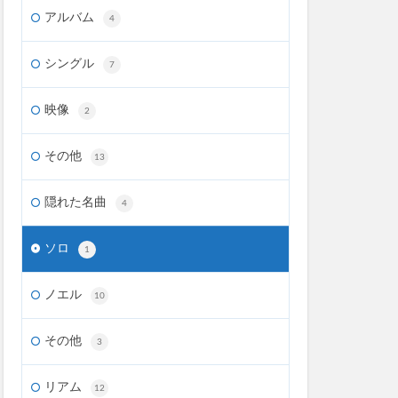
アルバム
4
シングル
7
映像
2
その他
13
隠れた名曲
4
ソロ
1
ノエル
10
その他
3
リアム
12