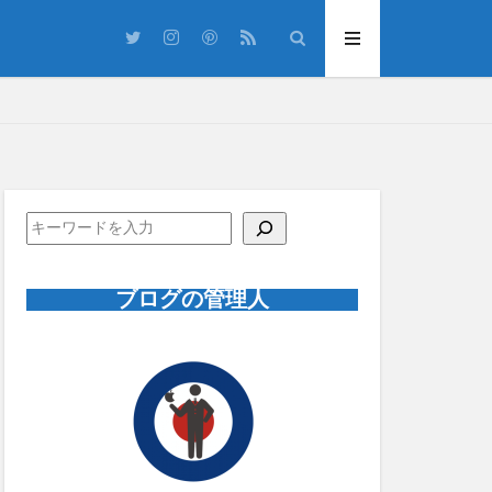
Cmon You Know
5
Morning Glory
ブログの管理人
アラン・ホワイト
サマーソニック
ム
フジロック
・シティ