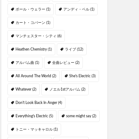
ポール・ウェラー
(1)
アンディ・ベル
(1)
カート・コバーン
(1)
マンチェスター・シティ
(6)
Heathen Chemistry
(1)
ライブ
(12)
アルバム曲
(1)
全曲レビュー
(2)
All Around The World
(2)
She's Electric
(3)
Whatever
(2)
ノエル1stアルバム
(2)
Don't Look Back In Anger
(4)
Everything's Electric
(5)
some might say
(2)
トニー・マッキャロル
(1)