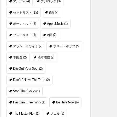
アルバム
(4)
フジロック
(3)
セットリスト
(15)
B面
(7)
ボーンヘッド
(8)
AppleMusic
(1)
プレイリスト
(1)
A面
(7)
アラン・ホワイト
(7)
ブリットポップ
(6)
本田翼
(2)
橋本環奈
(2)
Dig Out Your Soul
(2)
Don't Believe The Truth
(2)
Stop The Clocks
(1)
Heathen Cheemistry
(1)
Be Here Now
(6)
The Master Plan
(1)
ノエル
(3)