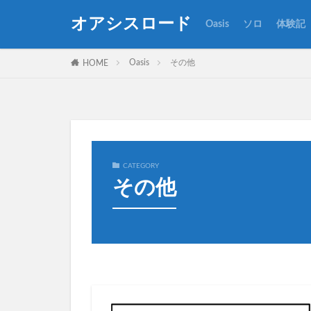
オアシスロード
Oasis
ソロ
体験記
カテゴリー
Oasis
その他
HOME
タグ
All Around The Wo
Council Skies
CATEGORY
Everything's Electri
その他
She's Electric
アルバム
ア
ザック・スターキ
トニー・マッキャ
ブリットポップ
ライブ
全曲