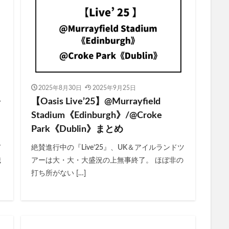
検索
2025年8月30日
2025年9月25日
公
【Oasis Live’25】@Murrayfield
Stadium《Edinburgh》/@Croke
Park《Dublin》まとめ
て
絶賛進行中の『Live’25』、UK＆アイルランドツ
熾
アーは大・大・大盛況の上無事終了。 ほぼ非の
打ち所がない […]