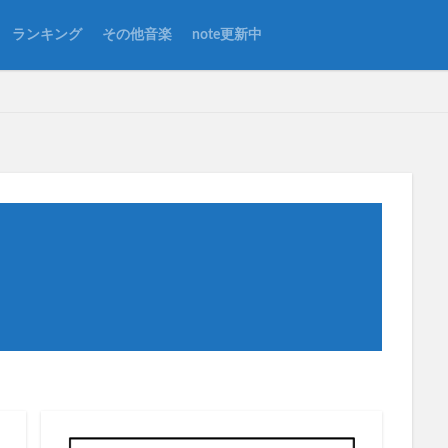
ランキング
その他音楽
note更新中
rld
AppleMusic
A面
Be Here Now
Better Days
B面
Dig Out Your Soul
Don't Believe The Truth
Don't Look Back In Anger
c
Heathen Cheemistry
Heathen Chemistry
Live Forever
Live'2
some might say
Stop The Clocks
The Master Plan
Whatever
ルバム曲
アンディ・ベル
カート・コバーン
グラストンベリー
ー
ジョーイ・ワロンカー
スーパーソニック（映画）
セットリスト
ロル
ドキュメンタリー
ネブワース
ノエル
ノエル1stアルバ
プレイリスト
ボーンヘッド
ポール・ウェラー
マンチェスター
レビュー
本田翼
橋本環奈
永野